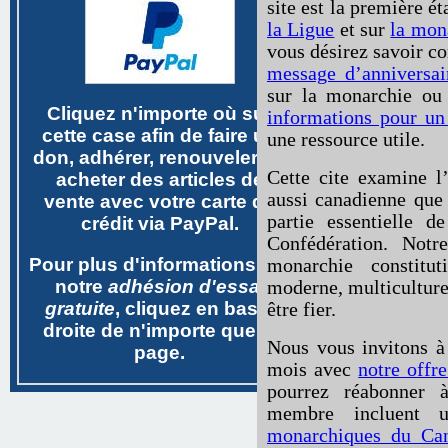
site est la première é
la Ligue
et sur
la mon
vous désirez savoir 
message d’anniversai
sur la monarchie ou
Cliquez n'importe où sur
informations pour un 
cette case afin de faire un
une ressource utile.
don, adhérer, renouveler ou
Cette cite examine l’
acheter des articles de
aussi canadienne que 
vente avec votre carte de
partie essentielle d
crédit via PayPal.
Confédération. Not
Pour plus d'informations sur
monarchie constitu
notre
adhésion d'essai
moderne, multiculturel
gratuite
, cliquez en bas à
être fier.
droite de n'importe quelle
Nous vous invitons à
page.
mois avec
notre offr
pourrez réabonner à
membre incluent
monarchiques du Ca