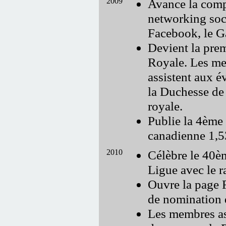
2009
Avance la comp
networking soci
Facebook, le Ga
Devient la prem
Royale. Les m
assistent aux é
la Duchesse de
royale.
Publie la 4ème
canadienne 1,5
2010
Célèbre le 40èm
Ligue avec le r
Ouvre la page 
de nomination 
Les membres as