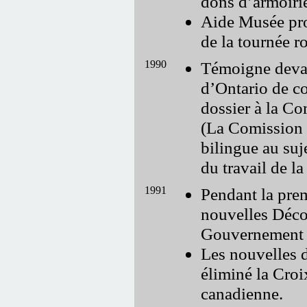
dons d’armoiri
Aide Musée pro
de la tournée r
1990
Témoigne devant
d’Ontario de co
dossier à la Co
(La Comission 
bilingue au suj
du travail de la
1991
Pendant la prem
nouvelles Déco
Gouvernement à
Les nouvelles d
éliminé la Cro
canadienne.