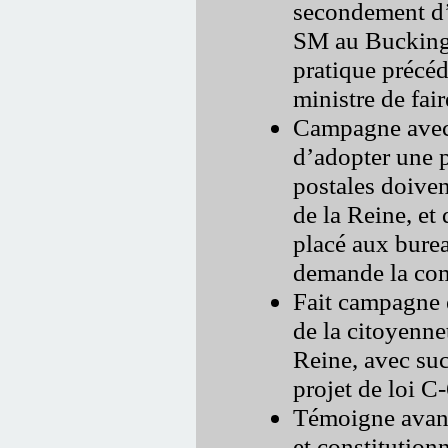
secondement d’
SM au Buckingh
pratique précéd
ministre de fai
Campagne avec 
d’adopter une p
postales doiven
de la Reine, et
placé aux bure
demande la co
Fait campagne 
de la citoyenn
Reine, avec suc
projet de loi C-
Témoigne avant 
et constitutionn