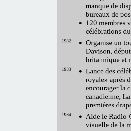
manque de disp
bureaux de pos
120 membres vo
célébrations du
1982
Organise un tou
Davison, dépu
britannique et 
1983
Lance des céléb
royale
après d
encourager la c
canadienne, La 
premières drape
1984
Aide le Radio-C
visuelle de la