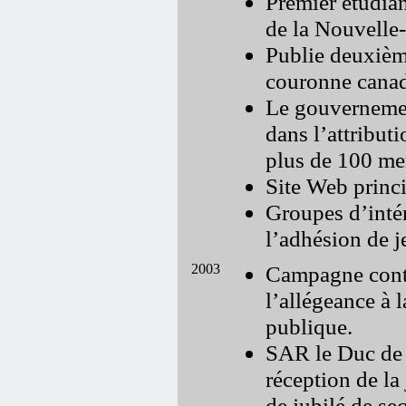
Premier étudian
de la Nouvelle
Publie deuxième
couronne canad
Le gouvernemen
dans l’attributi
plus de 100 me
Site Web princi
Groupes d’inté
l’adhésion de j
2003
Campagne contr
l’allégeance à 
publique.
SAR le Duc de Y
réception de la
de jubilé de se