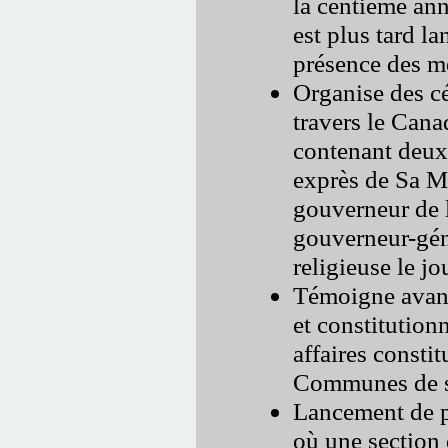
la centième ann
est plus tard l
présence des m
Organise des c
travers le Cana
contenant deux
exprès de Sa Ma
gouverneur de 
gouverneur-géné
religieuse le j
Témoigne avant 
et constitutionn
affaires consti
Communes de s
Lancement de p
où une section 