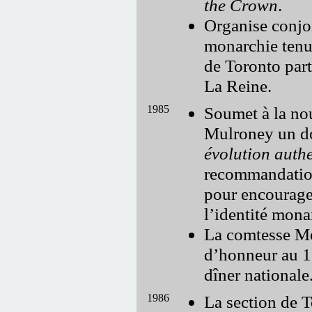
the Crown
.
Organise conjoi
monarchie tenue
de Toronto part
La Reine.
1985
Soumet à la no
Mulroney un do
évolution auth
recommandatio
pour encourage
l’identité mona
La comtesse Mo
d’honneur au 1
dîner nationale
1986
La section de 