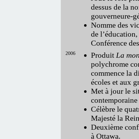
dessus de la n
gouverneure-gé
Nomme des vice
de l’éducation, 
Conférence des
2006
Produit
La mon
polychrome con
commence la di
écoles et aux g
Met à jour le s
contemporaine 
Célèbre le quat
Majesté la Rein
Deuxième confé
à Ottawa.