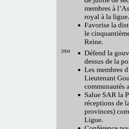
membres à l’As
royal à la ligue
Favorise la di
le cinquantièm
Reine.
2004
Défend la gouv
dessus de la p
Les membres d’
Lieutenant Gouv
communautés ab
Salue SAR la P
réceptions de l
provinces) comm
Ligue.
Conférence pou