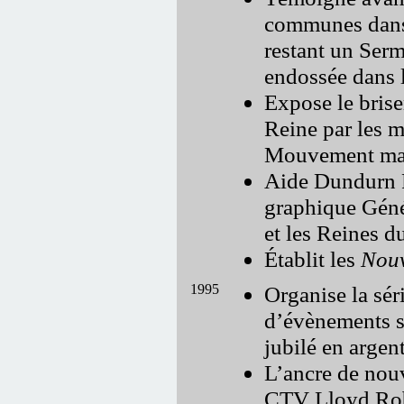
communes dans 
restant un Serm
endossée dans 
Expose le bris
Reine par les m
Mouvement mag
Aide Dundurn P
graphique Géné
et les Reines d
Établit les
Nouv
1995
Organise la sér
d’évènements s
jubilé en argen
L’ancre de nouv
CTV Lloyd Robe