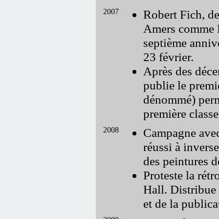
2007
Robert Fich, d
Amers comme Pré
septième annive
23 février.
Après des décen
publie le premi
dénommé) perma
première class
2008
Campagne avec 
réussi à invers
des peintures d
Proteste la rét
Hall. Distribue 
et de la publi