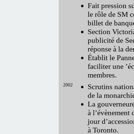
Fait pression 
le rôle de SM 
billet de banqu
Section Victor
publicité de Se
réponse à la d
Établit le Pann
faciliter une ’
membres.
2002
Scrutins natio
de la monarchi
La gouverneure-
à l’évènement d
jour d’accessio
à Toronto.