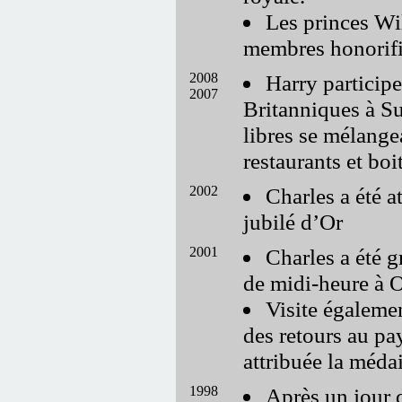
Les princes Wi
membres honorifi
2008
Harry participe
2007
Britanniques à Suf
libres se mélang
restaurants et bo
2002
Charles a été a
jubilé d’Or
2001
Charles a été g
de midi-heure à 
Visite égaleme
des retours au pa
attribuée la médai
1998
Après un jour 