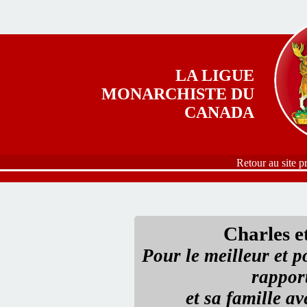
Aller au contenu principal
LA LIGUE
MONARCHISTE DU
CANADA
Retour au site p
Charles e
Pour le meilleur et p
rappor
et sa famille a