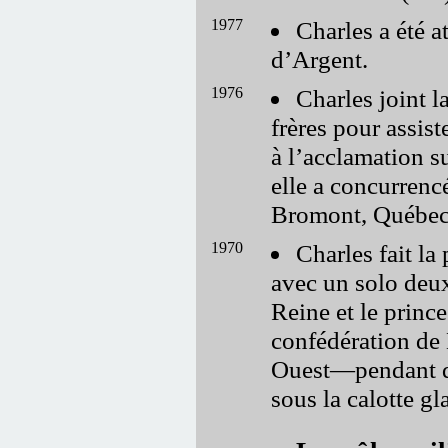
1977
Charles a été a
d’Argent.
1976
Charles joint l
frères pour assis
à l’acclamation s
elle a concurrenc
Bromont, Québec
1970
Charles fait la
avec un solo deux
Reine et le prince
confédération de 
Ouest—pendant qu
sous la calotte gl