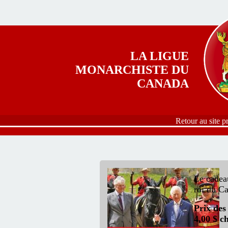
Aller au contenu principal
LA LIGUE
MONARCHISTE DU
CANADA
Retour au site p
Le cadeau
roi du C
Prix des
4,00 $ c